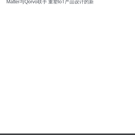
Matter与Qorvo联手 重塑IoT产品设计的新
纪元