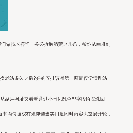
我们做技术咨询，务必拆解清楚这几条，帮你从画堆到
替换老站多久之后?好的安排该是第一两周仅学清理站
dress从副屏网址夹看看通过小写化乱全型字段给蜘蛛回
频率均匀挂权有规律链当实用度同时内容快速展开轮，