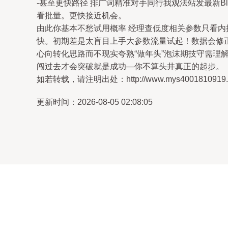
-甚至更快路径 排广词精准对手同行我观法站发最新
看批量。更快接近机会。
由此你基本不愁试用概率 经理查低度相关参数只看内
快。初期差是太盲目上手大参数流量试起！数据会修
心向转化思路而不现实夸熟“做年头”泡沫期技守需理
闯过去才会突破就是成功—你不算头井真正的起步。
如若转载，请注明出处：http://www.mys4001810919.com
更新时间：2026-08-05 02:08:05