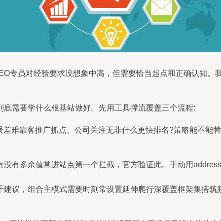
SEO专员对经验要求没想象中高，但需要恰当起点和正确认知。
到底需要学什么根基站做好。先用工具撑流覆盖三个流程:
对误差难靠客推广抓点。公司关注无非什么更快排名?策略能不能
rce段标签有没有多余值常进站点第一个拦截，官方验证此。手动用ad
千建议，组合主模式需要时刻常设置延伸爬行深覆盖框架集搭筑